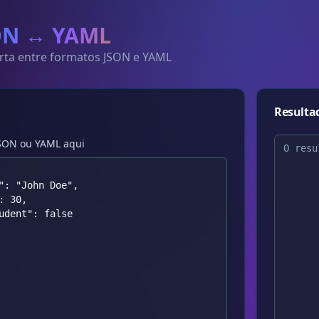
ON ↔ YAML
rta entre formatos JSON e YAML
Resulta
JSON ou YAML aqui