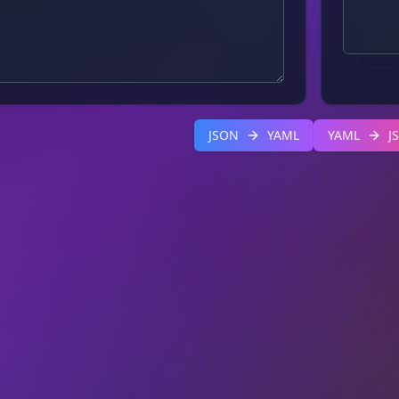
JSON
YAML
YAML
J