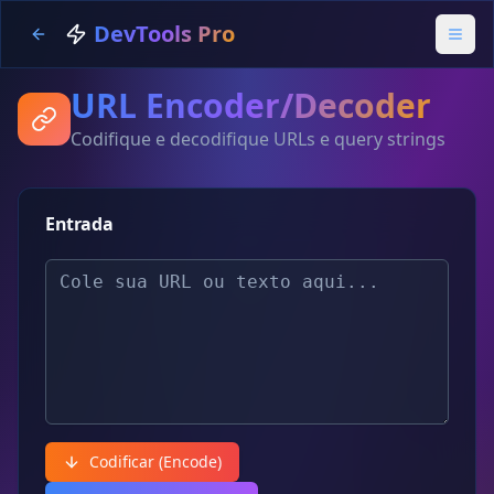
DevTools Pro
URL Encoder/Decoder
Codifique e decodifique URLs e query strings
Entrada
Codificar (Encode)