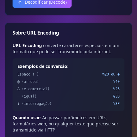
Decodificar (Decode)
Sobre URL Encoding
URL Encoding
converte caracteres especiais em um
formato que pode ser transmitido pela internet.
Exemplos de conversão:
Espaço ( )
%20 ou +
@ (arroba)
%40
& (e comercial)
%26
= (igual)
%3D
? (interrogação)
%3F
Quando usar:
Ao passar parâmetros em URLs,
formulários web, ou qualquer texto que precise ser
transmitido via HTTP.